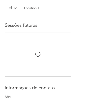
12
Reais
R$ 12
Location 1
brasileiros
Sessões futuras
Informações de contato
BRA