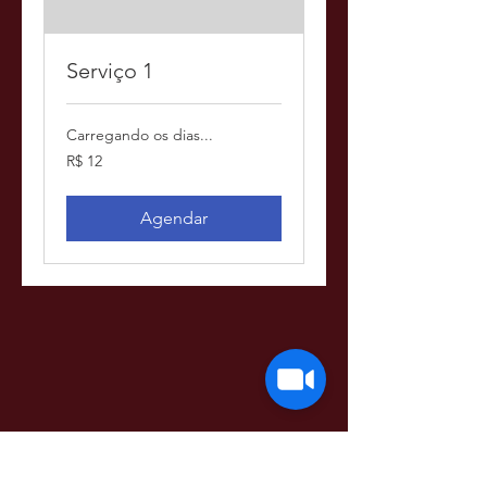
Serviço 1
Carregando os dias...
12
R$ 12
Reais
brasileiros
Agendar