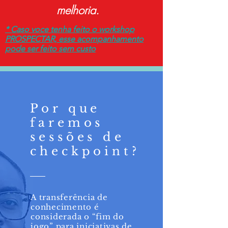
melhoria.
* Caso voce tenha feito o workshop
PROSPECTAR, esse acompanhamento
pode ser feito sem custo
Por que
faremos
sessões de
checkpoint?
A transferência de
conhecimento é
considerada o “fim do
jogo” para iniciativas de