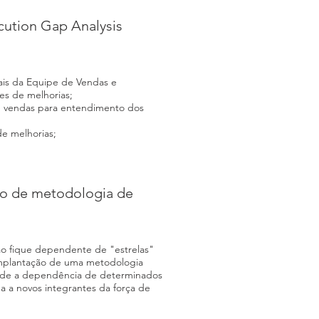
cution Gap Analysis
ais da Equipe de Vendas e
s de melhorias;
 vendas para entendimento dos
e melhorias;
ão de metodologia de
ão fique dependente de "estrelas"
mplantação de uma metodologia
nde a dependência de determinados
da a novos integrantes da força de