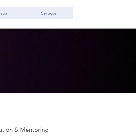
apa
Serviços
ution & Mentoring