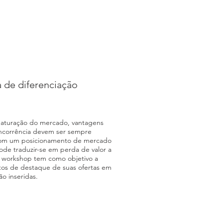
a de diferenciação
maturação do mercado, vantagens
oncorrência devem ser sempre
com um posicionamento de mercado
ode traduzir-se em perda de valor a
e workshop tem como objetivo a
tos de destaque de suas ofertas em
o inseridas.