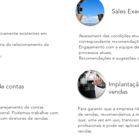
Sales Exe
ipicamente existentes em
Assessment das condições atu
correspondente recomendaçõe
oria do relacionamento da
Engajamento com a equipe de
processos atuais;
;
Recomendações e sugestões d
Implantaç
de contas
vendas
anejamento de contas
Para garantir que a empresa n
mestral. Podemos trabalhar com
de vendas, recomendamos a i
com diretores de vendas.
que, uma vez em uso, transce
profissionais e pode ser aplica
vendas