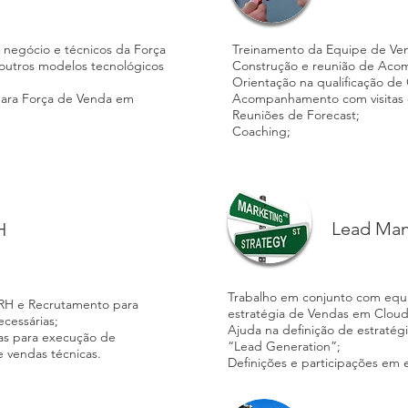
e negócio e técnicos da Força
Treinamento da Equipe de Ven
utros modelos tecnológicos
Construção e reunião de Aco
Orientação na qualificação de
para Força de Venda em
Acompanhamento com visitas e
;
Reuniões de Forecast;
Coaching;
Lead Ma
H
Trabalho em conjunto com equi
RH e Recrutamento para
estratégia de Vendas em Clou
ecessárias;
Ajuda na definição de estraté
as para execução de
“Lead Generation”;
 vendas técnicas.
Definições e participações em 